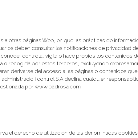
s a otras páginas Web, en que las prácticas de informac
suarios deben consultar las notificaciones de privacidad d
 conoce, controla, vigila o hace propios los contenidos d
da o recogida por estos terceros, excluyendo expresamen
ieran derivarse del acceso a las páginas o contenidos qu
ministració i control S.A declina cualquier responsabili
é gestionada por www.padrosa.com
erva el derecho de utilización de las denominadas cookies 