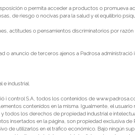
 disposición o permita acceder a productos o promueva act
sas, de riesgo o nocivas para la salud y el equilibrio psíq
nes, actitudes o pensamientos discriminatorios por razón 
dad o anuncio de terceros ajenos a Padrosa administració i
 e industrial.
ó i control S.A, todos los contenidos de www.padrosa.c
elementos contenidos en la misma. Igualmente, el usuario
y todos los derechos de propiedad industrial e intelectu
os insertados en la página, son propiedad exclusiva de P
ivo de utilizarlos en el tráfico económico. Bajo ningún su