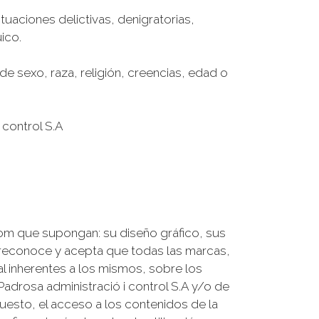
uaciones delictivas, denigratorias,
uico.
de sexo, raza, religión, creencias, edad o
 control S.A
om que supongan: su diseño gráfico, sus
 reconoce y acepta que todas las marcas,
al inherentes a los mismos, sobre los
adrosa administració i control S.A y/o de
puesto, el acceso a los contenidos de la