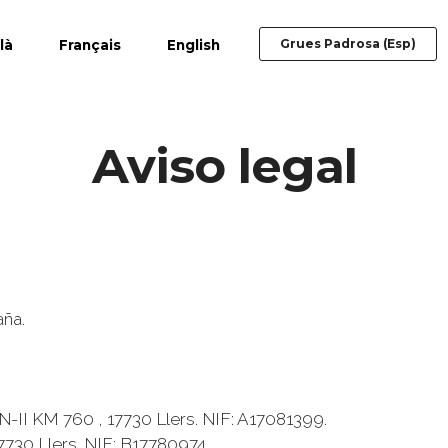
Grues Padrosa (Esp)
là
Français
English
Aviso legal
aña.
 N-II KM 760 , 17730 Llers. NIF: A17081399.
7730 Llers. NIF: B17780974