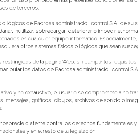
dos; un uso prohibido en las presentes condiciones; así c
eses de terceros.
s o lógicos de Padrosa administració i control S.A, de su
añar, inutilizar, sobrecargar, deteriorar o impedir el no
cenados en cualquier equipo informático. Especialmente,
alesquiera otros sistemas físicos o lógicos que sean susc
 restringidas de la página Web, sin cumplir los requisitos d
 o manipular los datos de Padrosa administració i control S
dicativo y no exhaustivo, el usuario se compromete a no tran
s, mensajes, gráficos, dibujos, archivos de sonido o imag
:
menosprecie o atente contra los derechos fundamentales y
acionales y en el resto de la legislación.