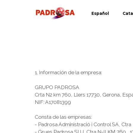
Español
Cata
1. Información de la empresa:
GRUPO PADROSA
Crta N2 km 760, Llers 17730, Gerona, Esp
NIF: A17081399
Consta de las empresas:
- Padrosa Administració i Control SA, Ctra
- Grues Padrosa SLU, Ctra N-II KM 760 , 1