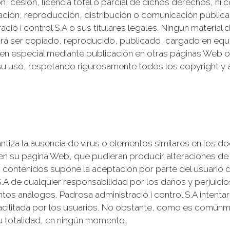
 cesión, licencia total o parcial de dichos derechos, ni c
ación, reproducción, distribución o comunicación pública 
ció i control S.A o sus titulares legales. Ningún material
drá ser copiado, reproducido, publicado, cargado en equ
 en especial mediante publicación en otras páginas Web o 
u uso, respetando rigurosamente todos los copyright y 
antiza la ausencia de virus o elementos similares en los 
n su página Web, que pudieran producir alteraciones de 
 contenidos supone la aceptación por parte del usuario de
S.A de cualquier responsabilidad por los daños y perjuici
ntos análogos. Padrosa administració i control S.A intent
 facilitada por los usuarios. No obstante, como es común
u totalidad, en ningún momento.