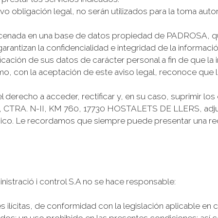
o obligación legal, no serán utilizados para la toma autom
macenada en una base de datos propiedad de PADROSA, q
rantizan la confidencialidad e integridad de la informació
ación de sus datos de carácter personal a fin de que la
mo, con la aceptación de este aviso legal, reconoce que 
 derecho a acceder, rectificar y, en su caso, suprimir lo
A, CTRA. N-II, KM 760, 17730 HOSTALETS DE LLERS, adj
nico. Le recordamos que siempre puede presentar una re
nistració i control S.A no se hace responsable:
s ilícitas, de conformidad con la legislación aplicable e