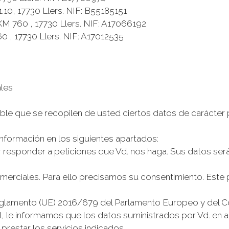
 1.10, 17730 Llers. NIF: B55185151
KM 760 , 17730 Llers. NIF: A17066192
0 , 17730 Llers. NIF: A17012535
ales
le que se recopilen de usted ciertos datos de carácter p
nformación en los siguientes apartados:
 responder a peticiones que Vd. nos haga. Sus datos se
omerciales. Para ello precisamos su consentimiento. Est
lamento (UE) 2016/679 del Parlamento Europeo y del Con
 le informamos que los datos suministrados por Vd. en a
prestar los servicios indicados.