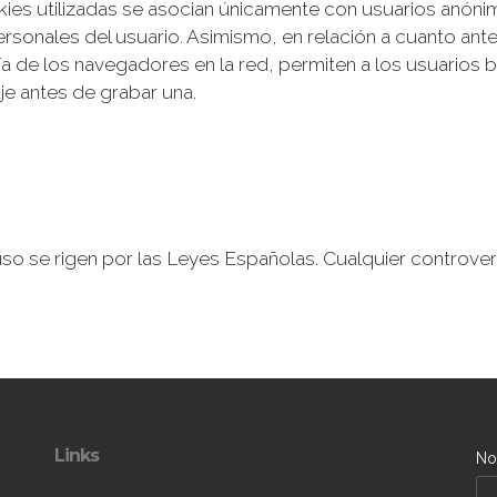
ookies utilizadas se asocian únicamente con usuarios anóni
rsonales del usuario. Asimismo, en relación a cuanto ante
a de los navegadores en la red, permiten a los usuarios b
je antes de grabar una.
o se rigen por las Leyes Españolas. Cualquier controvers
Links
No